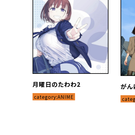
月曜日のたわわ2
がん
category:
ANIME
cate