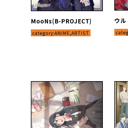
ウルト
MooNs(B-PROJECT)
cate
category:
ANIME,ARTIST