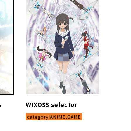
WIXOSS selector
ら
category:
ANIME,GAME