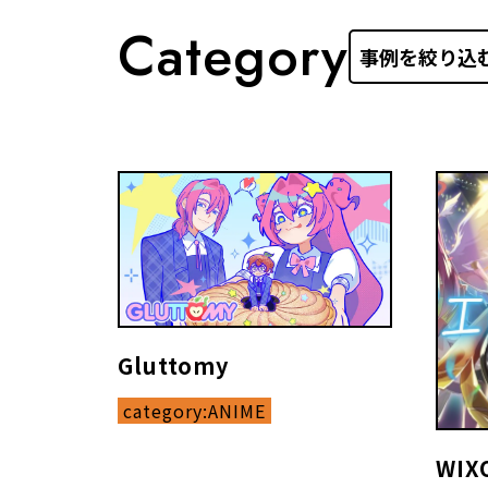
Category
Gluttomy
category:
ANIME
WIXO