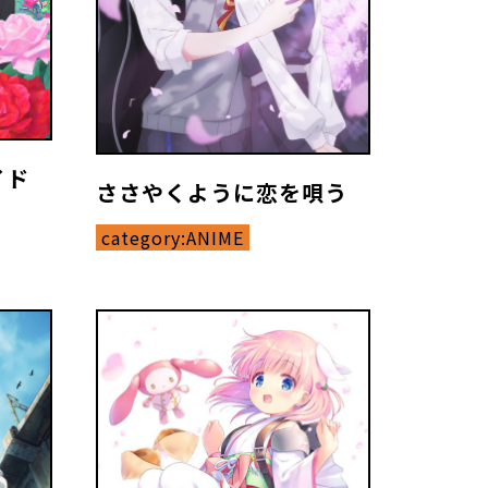
イド
ささやくように恋を唄う
category:
ANIME