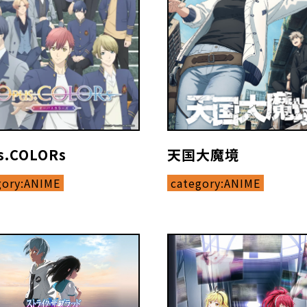
s.COLORs
天国大魔境
gory:
ANIME
category:
ANIME