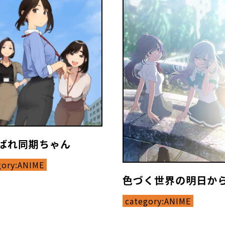
ばれ同期ちゃん
gory:
ANIME
色づく世界の明日か
category:
ANIME