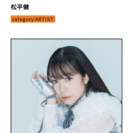
松平健
category:
ARTIST