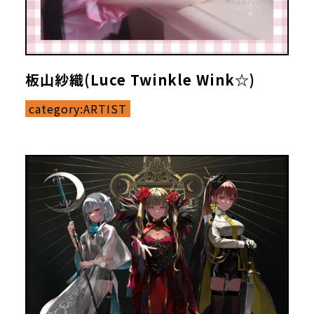
板山紗織(Luce Twinkle Wink☆)
category:
ARTIST