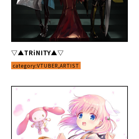
▽▲TRiNITY▲▽
category:
VTUBER,ARTIST