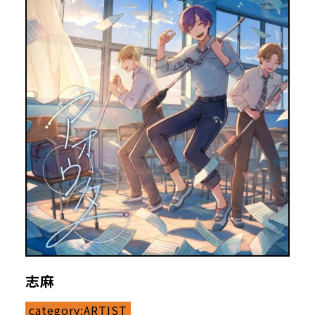
志麻
category:
ARTIST