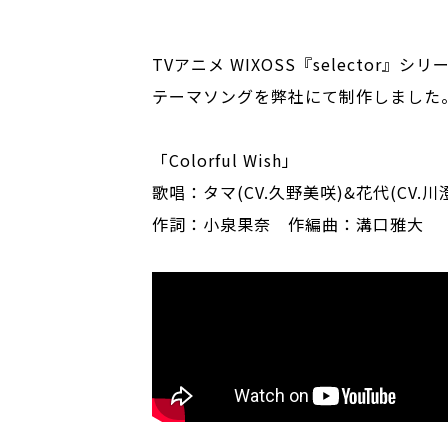
TVアニメ WIXOSS『selector
テーマソングを弊社にて制作しました
「Colorful Wish」
歌唱：タマ(CV.久野美咲)&花代(CV.川
作詞：小泉果奈 作編曲：溝口雅大