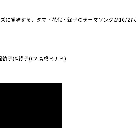
』シリーズに登場する、タマ・花代・緑子のテーマソングが10/27
。
澄綾子)&緑子(CV.髙橋ミナミ)