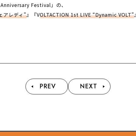
iversary Festival」の、
フェアレディ”
』『V
OLTACTION 1st LIVE “Dynamic VOLT”
PREV
NEXT