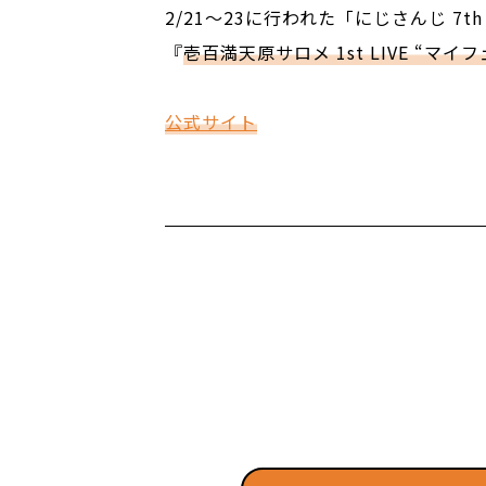
2/21〜23に行われた「にじさんじ 7th Ann
『
壱百満天原サロメ 1st LIVE “マイ
公式サイト