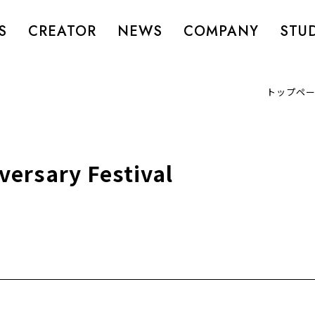
S
CREATOR
NEWS
COMPANY
STU
トップペ
rsary Festival