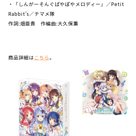
・「しんがーそんぐぱやぽやメロディー」／Petit
Rabbit’s／チマメ隊
作詞:畑亜貴 作編曲:大久保薫
商品詳細は
こちら
。