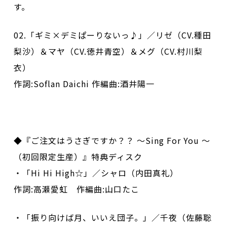
す。
02.「ギミ×デミぱーりないっ♪」／リゼ（CV.種田
梨沙）＆マヤ（CV.徳井青空）＆メグ（CV.村川梨
衣）
作詞:Soflan Daichi 作編曲:酒井陽一
◆『ご注文はうさぎですか？？ ～Sing For You ～
（初回限定生産）』特典ディスク
・「Hi Hi High☆」／シャロ（内田真礼）
作詞:高瀬愛虹 作編曲:山口たこ
・「振り向けば月、いいえ団子。」／千夜（佐藤聡