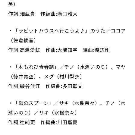
美）
作詞:畑亜貴 作編曲:溝口雅大
・「ラビットハウスへ行こうよ♪」のうた／ココア
（佐倉綾音）
作詞:高瀬愛虹 作曲:大隈知宇 編曲:渡辺剛
・「木もれび青春譜」／チノ（水瀬いのり）、マヤ
（徳井青空）、メグ（村川梨衣）
作詞:磯谷佳江 作編曲:多田彰文
・「銀のスプーン」／サキ（水樹奈々）、チノ（水
瀬いのり）／サキ（水樹奈々）
作詞:辻純更 作編曲:川田瑠夏