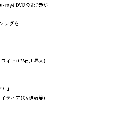
ray&DVDの第7巻が
ーソングを
イヴィア(CV石川界人)
ド）」
レイティア(CV伊藤静)