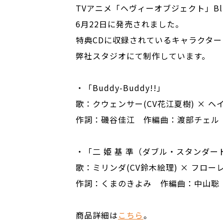
TVアニメ「ヘヴィーオブジェクト」Blu-
6月22日に発売されました。
特典CDに収録されているキャラクタ
弊社スタジオにて制作しています。
・「Buddy-Buddy!!」
歌：クウェンサー(CV花江夏樹) × ヘ
作詞：磯谷佳江 作編曲：渡部チェル
・「二 姫 基 準（ダブル・スタンダー
歌：ミリンダ(CV鈴木絵理) × フロー
作詞：くまのきよみ 作編曲：中山聡
商品詳細は
こちら
。